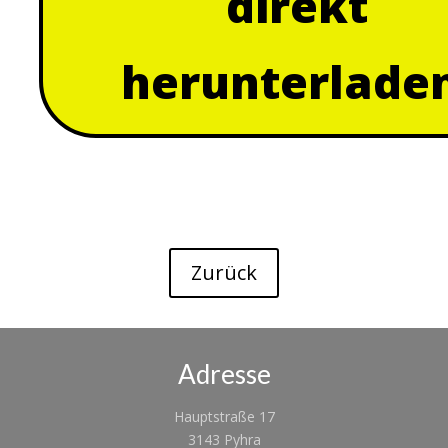
direkt
herunterladen
Adresse
Hauptstraße 17
3143 Pyhra