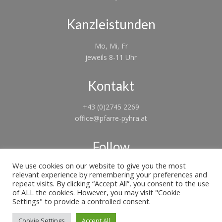
Kanzleistunden
Mo, Mi, Fr
jeweils 8-11 Uhr
Kontakt
+43 (0)2745 2269
office@pfarre-pyhra.at
Follow
We use cookies on our website to give you the most
Folgen
Folgen
relevant experience by remembering your preferences and
repeat visits. By clicking “Accept All”, you consent to the use
of ALL the cookies. However, you may visit "Cookie
Settings" to provide a controlled consent.
Cookie Settings
Accept All